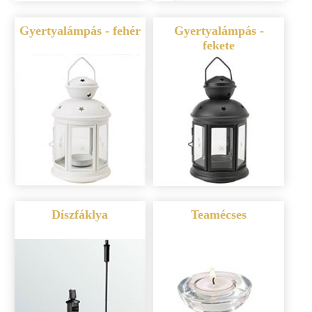
Gyertyalámpás - fehér
Gyertyalámpás -
fekete
Díszfáklya
Teamécses