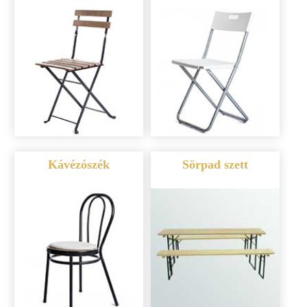
Kávézószék
Sörpad szett