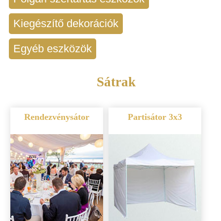
Kiegészítő dekorációk
Egyéb eszközök
Sátrak
Rendezvénysátor
Partisátor 3x3