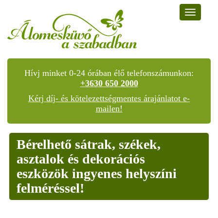
Toggle
navigat
Hívj minket 0-24 órában élő telefonszámunkon:
+3630 650 2000
Kérj díj- és kötelezettségmentes árajánlatot e-
mailen!
Bérelhető sátrak, székek,
asztalok és dekorációs
eszközök ingyenes helyszíni
felméréssel!