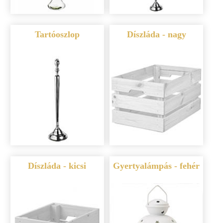
Tartóoszlop
Díszláda - nagy
Díszláda - kicsi
Gyertyalámpás - fehér