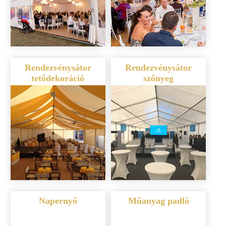
Rendezvénysátor
Rendezvénysátor
tetődekoráció
szőnyeg
Napernyő
Műanyag padló