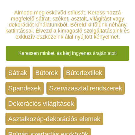
Álmodd meg esküvőd stílusát. Keress hozzá
megfelelő sátrat, széket, asztalt, világítást vagy
dekorációt kínálatunkból. Béreld ki tőlünk néhány
kattintással. Élvezd a kimagasló szolgáltatásaink és
exkluzív eszközeink álal nyújtott kényelmet.
Keressen minket, és kérj ingyenes árajánlatot!
Sátrak
Bútorok
Bútortextilek
Spandexek
Szervizasztal rendszerek
Dekorációs világítások
Asztalközép-dekorációs elemek
Polgári szertartás eszközök