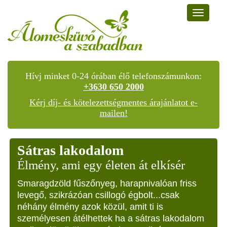
Toggle
navigat
Hívj minket 0-24 órában élő telefonszámunkon:
+3630 650 2000
Kérj díj- és kötelezettségmentes árajánlatot e-
mailen!
Sátras lakodalom
Élmény, ami egy életen át elkísér
Smaragdzöld fűszőnyeg, harapnivalóan friss
levegő, szikrázóan csillogó égbolt...csak
néhány élmény azok közül, amit ti is
személyesen átélhettek ha a sátras lakodalom