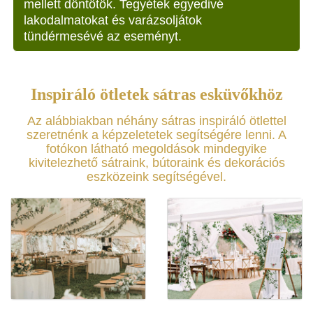
mellett döntötök. Tegyétek egyedivé
lakodalmatokat és varázsoljátok
tündérmesévé az eseményt.
Inspiráló ötletek sátras esküvőkhöz
Az alábbiakban néhány sátras inspiráló ötlettel
szeretnénk a képzeletetek segítségére lenni. A
fotókon látható megoldások mindegyike
kivitelezhető sátraink, bútoraink és dekorációs
eszközeink segítségével.