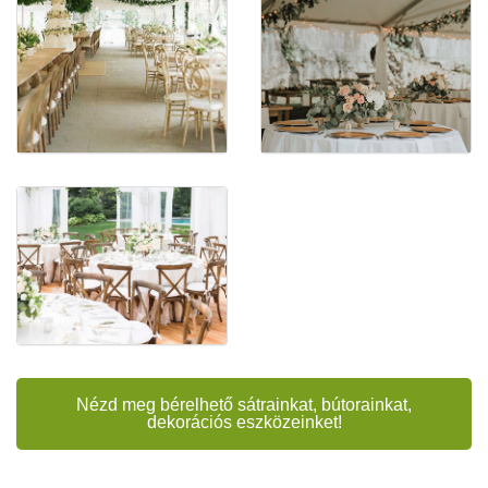
Nézd meg bérelhető sátrainkat, bútorainkat,
dekorációs eszközeinket!