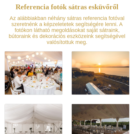
Referencia fotók sátras esküvőről
Az alábbiakban néhány sátras referencia fotóval
szeretnénk a képzeletetek segítségére lenni. A
fotókon látható megoldásokat saját sátraink,
bútoraink és dekorációs eszközeink segítségével
valósítottuk meg.